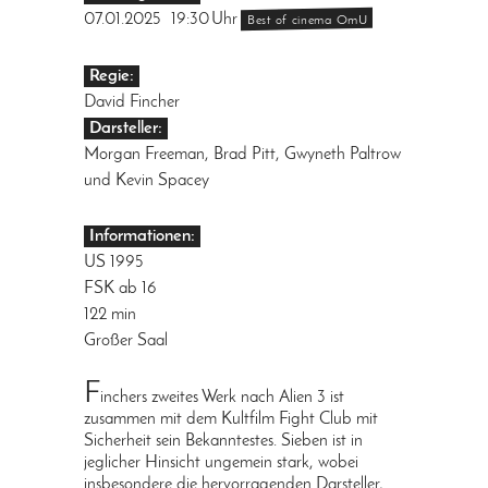
07.01.2025
19:30
Uhr
Best of cinema OmU
Regie:
David Fincher
Darsteller:
Morgan Freeman, Brad Pitt, Gwyneth Paltrow
und Kevin Spacey
Informationen:
US 1995
FSK ab 16
122 min
Großer Saal
F
inchers zweites Werk nach Alien 3 ist
zusammen mit dem Kultfilm Fight Club mit
Sicherheit sein Bekanntestes. Sieben ist in
jeglicher Hinsicht ungemein stark, wobei
insbesondere die hervorragenden Darsteller,