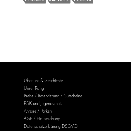
KLASSIKER
KÜNSTLER
THRILLER
Über uns & Geschichte
Unser Rang
Preise / Reservierung / Gutscheine
FSK und Jugendschutz
Anreise / Parken
AGB / Haus­ordnung
Daten­schutz­erklärung DSGVO