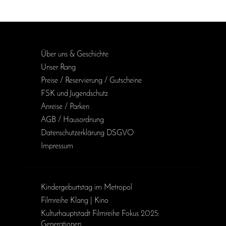
Über uns & Geschichte
Unser Rang
Preise / Reservierung / Gutscheine
FSK und Jugendschutz
Anreise / Parken
AGB / Haus­ordnung
Daten­schutz­erklärung DSGVO
Impressum
Kinder­geburts­tag im Metropol
Filmreihe Klang | Kino
Kulturhauptstadt Filmreihe Fokus 2025:
Generationen