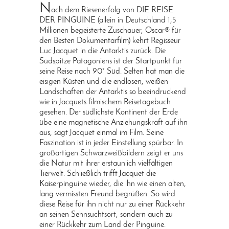
N
ach dem Riesenerfolg von DIE REISE
DER PINGUINE (allein in Deutschland 1,5
Millionen begeisterte Zuschauer, Oscar® für
den Besten Dokumentarfilm) kehrt Regisseur
Luc Jacquet in die Antarktis zurück. Die
Südspitze Patagoniens ist der Startpunkt für
seine Reise nach 90° Süd. Selten hat man die
eisigen Küsten und die endlosen, weißen
Landschaften der Antarktis so beeindruckend
wie in Jacquets filmischem Reisetagebuch
gesehen. Der südlichste Kontinent der Erde
übe eine magnetische Anziehungskraft auf ihn
aus, sagt Jacquet einmal im Film. Seine
Faszination ist in jeder Einstellung spürbar. In
großartigen Schwarzweißbildern zeigt er uns
die Natur mit ihrer erstaunlich vielfältigen
Tierwelt. Schließlich trifft Jacquet die
Kaiserpinguine wieder, die ihn wie einen alten,
lang vermissten Freund begrüßen. So wird
diese Reise für ihn nicht nur zu einer Rückkehr
an seinen Sehnsuchtsort, sondern auch zu
einer Rückkehr zum Land der Pinguine.