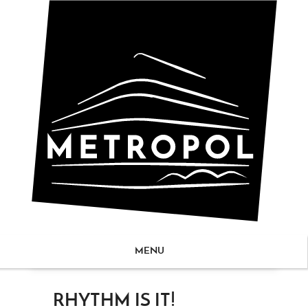
MENU
ZUM
RHYTHM IS IT!
NHALT