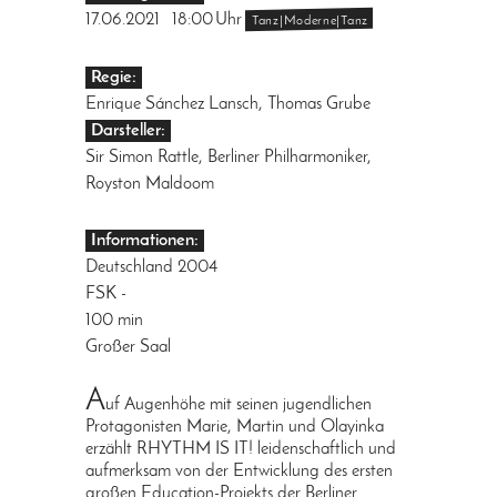
17.06.2021
18:00
Uhr
Tanz|Moderne|Tanz
Regie:
Enrique Sánchez Lansch, Thomas Grube
Darsteller:
Sir Simon Rattle, Berliner Philharmoniker,
Royston Maldoom
Informationen:
Deutschland 2004
FSK -
100 min
Großer Saal
A
uf Augenhöhe mit seinen jugendlichen
Protagonisten Marie, Martin und Olayinka
erzählt RHYTHM IS IT! leidenschaftlich und
aufmerksam von der Entwicklung des ersten
großen Education-Projekts der Berliner