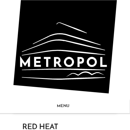
MENU
ZUM
RED HEAT
NHALT