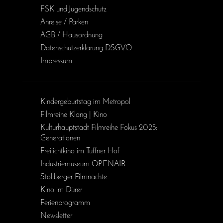
FSK und Jugendschutz
Anreise / Parken
AGB / Haus­ordnung
Daten­schutz­erklärung DSGVO
Impressum
Kinder­geburts­tag im Metropol
Filmreihe Klang | Kino
Kulturhauptstadt Filmreihe Fokus 2025:
Generationen
Freilichtkino im Tuffner Hof
Industriemuseum OPENAIR
Stollberger Filmnächte
Kino im Dürer
Ferienprogramm
Newsletter