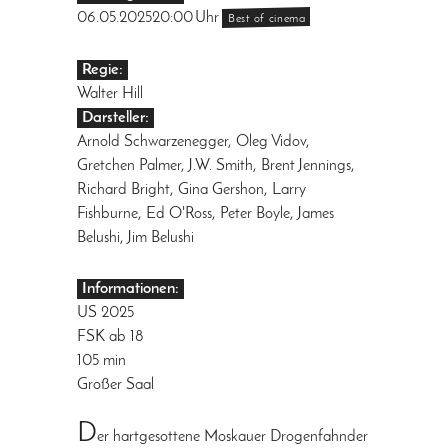
06.05.2025
20:00
Uhr
Best of cinema
Regie:
Walter Hill
Darsteller:
Arnold Schwarzenegger, Oleg Vidov,
Gretchen Palmer, J.W. Smith, Brent Jennings,
Richard Bright, Gina Gershon, Larry
Fishburne, Ed O'Ross, Peter Boyle, James
Belushi, Jim Belushi
Informationen:
US 2025
FSK ab 18
105 min
Großer Saal
D
er hartgesottene Moskauer Drogenfahnder