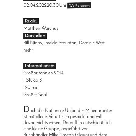
02.04.2022
20:30
Uhr
We Parapom
Regie:
Matthew Warchus
Darsteller:
Bill Nighy, Imelda Staunton, Dominic West
mehr
Informationen:
Großbritannien 2014
FSK ab 6
120 min
Großer Saal
D
och die Nationale Union der Minenarbeiter
ist mit allerlei Vorurteilen gespickt und will
davon nichts wissen. Daraufhin entschließt sich
eine kleine Gruppe, angeführt von
Buchhändler Mike (Joseph Gilgun) und dem