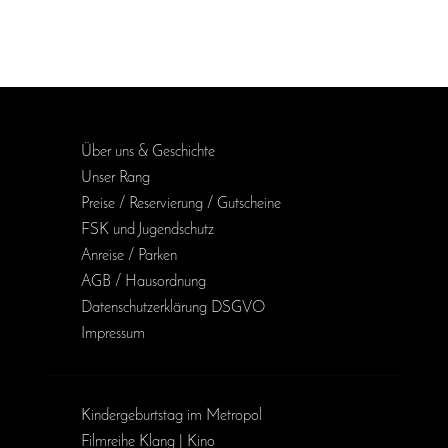
Über uns & Geschichte
Unser Rang
Preise / Reservierung / Gutscheine
FSK und Jugendschutz
Anreise / Parken
AGB / Haus­ordnung
Daten­schutz­erklärung DSGVO
Impressum
Kinder­geburts­tag im Metropol
Filmreihe Klang | Kino