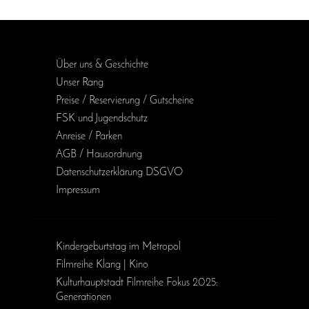
Über uns & Geschichte
Unser Rang
Preise / Reservierung / Gutscheine
FSK und Jugendschutz
Anreise / Parken
AGB / Haus­ordnung
Daten­schutz­erklärung DSGVO
Impressum
Kinder­geburts­tag im Metropol
Filmreihe Klang | Kino
Kulturhauptstadt Filmreihe Fokus 2025:
Generationen