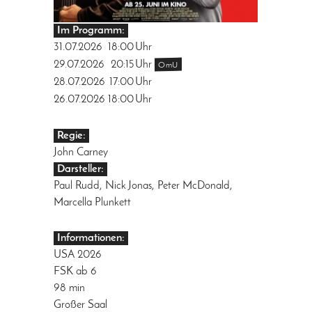
Im Programm:
31.07.2026
18:00
Uhr
29.07.2026
20:15
Uhr
OmU
28.07.2026
17:00
Uhr
26.07.2026
18:00
Uhr
Regie:
John Carney
Darsteller:
Paul Rudd, Nick Jonas, Peter McDonald,
Marcella Plunkett
Informationen:
USA 2026
FSK ab 6
98 min
Großer Saal