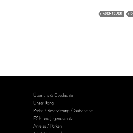
ABENTEUER
D
Über uns & Geschichte
Unser Rang
Preise / Reservierung / Gutscheine
FSK und Jugendschutz
Anreise / Parken