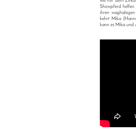
will mit dem Zirk
Showpferd helfen. 
ihren waghalsigen
kehrt Mika (Hanna
kann es Mika und A