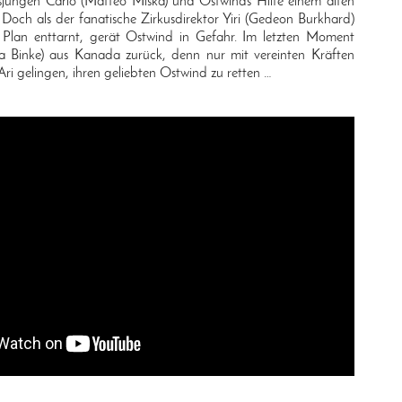
usjungen Carlo (Matteo Miska) und Ostwinds Hilfe einem alten
Doch als der fanatische Zirkusdirektor Yiri (Gedeon Burkhard)
 Plan enttarnt, gerät Ostwind in Gefahr. Im letzten Moment
 Binke) aus Kanada zurück, denn nur mit vereinten Kräften
ri gelingen, ihren geliebten Ostwind zu retten …