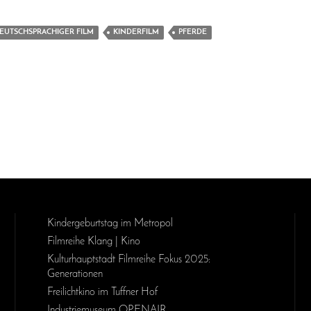
EUTSCHSPRACHIGER FILM
KINDERFILM
PFERDE
Kinder­geburts­tag im Metropol
Filmreihe Klang | Kino
Kulturhauptstadt Filmreihe Fokus 2025:
Generationen
Freilichtkino im Tuffner Hof
Industriemuseum OPENAIR