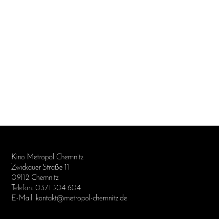
Kino Metropol Chemnitz
Zwickauer Straße 11
09112 Chemnitz
Telefon: 0371 304 604
E-Mail: kontakt@metropol-chemnitz.de