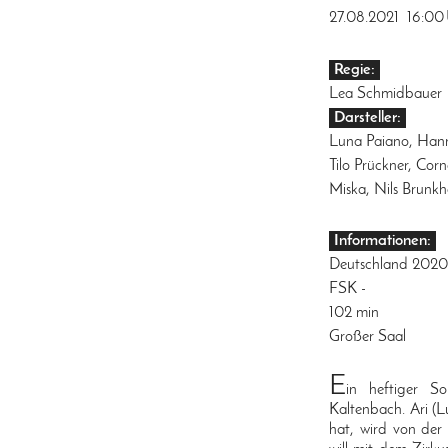
27.08.2021
16:00
Regie:
Lea Schmidbauer
Darsteller:
Luna Paiano, Hann
Tilo Prückner, Cor
Miska, Nils Brunkh
Informationen:
Deutschland 202
FSK -
102 min
Großer Saal
E
in heftiger S
Kaltenbach. Ari (L
hat, wird von der