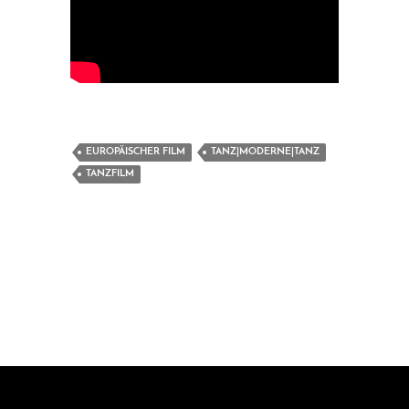
EUROPÄISCHER FILM
TANZ|MODERNE|TANZ
TANZFILM