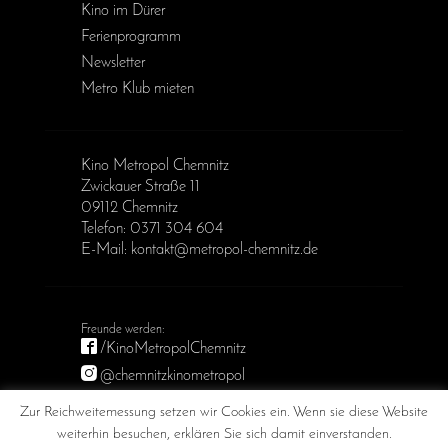
Kino im Dürer
Ferienprogramm
Newsletter
Metro Klub mieten
Kino Metropol Chemnitz
Zwickauer Straße 11
09112 Chemnitz
Telefon: 0371 304 604
E-Mail: kontakt@metropol-chemnitz.de
/KinoMetropolChemnitz
@chemnitzkinometropol
Metropol Chemnitz
Zur Reichweitemessung setzen wir Cookies ein. Wenn sie diese Website
weiterhin besuchen, erklären Sie sich damit einverstanden.