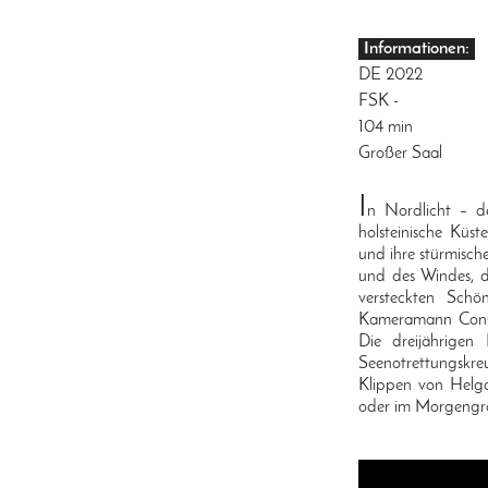
Informationen:
DE 2022
FSK -
104 min
Großer Saal
I
n Nordlicht – de
holsteinische Küst
und ihre stürmisc
und des Windes, d
versteckten Sch
Kameramann Const
Die dreijährigen
Seenotrettungskr
Klippen von Helgo
oder im Morgengra