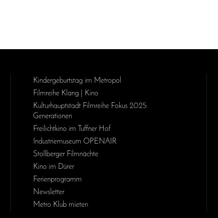
Kinder­geburts­tag im Metropol
Filmreihe Klang | Kino
Kulturhauptstadt Filmreihe Fokus 2025:
Generationen
Freilichtkino im Tuffner Hof
Industriemuseum OPENAIR
Stollberger Filmnächte
Kino im Dürer
Ferienprogramm
Newsletter
Metro Klub mieten