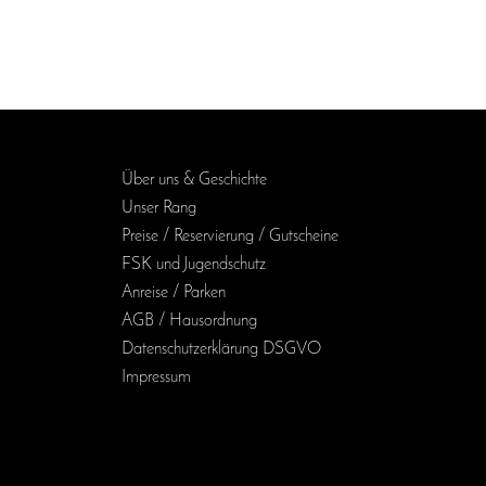
Über uns & Geschichte
Unser Rang
Preise / Reservierung / Gutscheine
FSK und Jugendschutz
Anreise / Parken
AGB / Haus­ordnung
Daten­schutz­erklärung DSGVO
Impressum