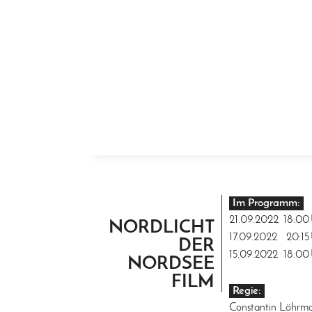
ZUM INHALT SPRINGEN
Im Programm:
21.09.2022
18:00
NORDLICHT
17.09.2022
20:15
DER
15.09.2022
18:00
NORDSEE
FILM
Regie:
Constantin Löhrm