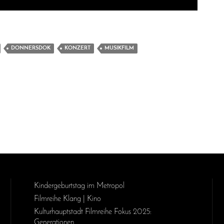
DONNERSDOK
KONZERT
MUSIKFILM
Kinder­geburts­tag im Metropol
Filmreihe Klang | Kino
Kulturhauptstadt Filmreihe Fokus 2025:
Generationen