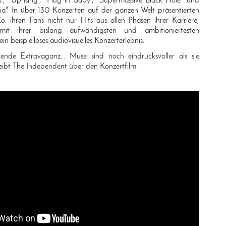
", "Uprising", "Plug in Baby", "Supermassive Black Hole" und
ia". In über 130 Konzerten auf der ganzen Welt präsentierten
. ihren Fans nicht nur Hits aus allen Phasen ihrer Karriere,
it ihrer bislang aufwändigsten und ambitioniertesten
 beispielloses audiovisuelles Konzerterlebnis.
nde Extravaganz... Muse sind noch eindrucksvoller als sie
reibt The Independent über den Konzertfilm.