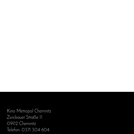
Kino Metropol Chemnitz
Zwickauer Straße 11
09112 Chemnitz
Telefon: 0371 304 604