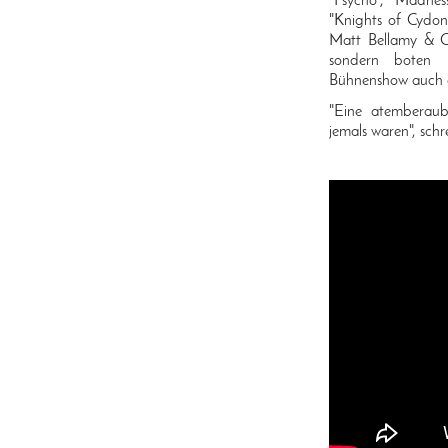
"Psycho", "Madness
"Knights of Cydon
Matt Bellamy & Co
sondern boten m
Bühnenshow auch ein
"Eine atemberaube
jemals waren", sch