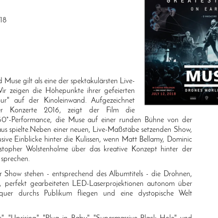
018
d Muse gilt als eine der spektakulärsten Live-
ir zeigen die Höhepunkte ihrer gefeierten
ur" auf der Kinoleinwand. Aufgezeichnet
r Konzerte 2016, zeigt der Film die
60°-Performance, die Muse auf einer runden Bühne von der
aus spielte.Neben einer neuen, Live-Maßstäbe setzenden Show,
lusive Einblicke hinter die Kulissen, wenn Matt Bellamy, Dominic
topher Wolstenholme über das kreative Konzept hinter der
 sprechen.
r Show stehen - entsprechend des Albumtitels - die Drohnen,
n, perfekt gearbeiteten LED-Laserprojektionen autonom über
uer durchs Publikum fliegen und eine dystopische Welt