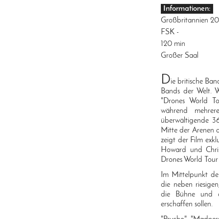
Informationen:
Großbritannien 2
FSK -
120 min
Großer Saal
D
ie britische Ban
Bands der Welt. W
"Drones World To
während mehrere
überwältigende 3
Mitte der Arenen 
zeigt der Film exk
Howard und Chris
Drones World Tour
Im Mittelpunkt de
die neben riesige
die Bühne und q
erschaffen sollen.