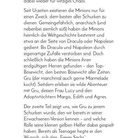
dabei wieder für witziges Chaos.
Seit Urzeiten existieren die Minions nur für
einen Zweck: dem besten aller Schurken zu
dienen. Gemeingefährlich, anarchisch (und
nebenbei ziemlich süß) haben die Minions
heimlich die Weltgeschichte bestimmt und
etwa an der Seite von Dracula oder Napoleon
gedient. Bis Dracula und Napoleon durch
eigenartige Zufälle verstorben sind. Doch
schließlich haben die Minions ihren
endgültigen Herren gefunden – den Top-
Bösewicht, den besten Bösewicht aller Zeiten:
Gru (der manchmal auch gerne Marmelade
kocht). Seitdem erleben sie wilde Abenteuer
mit Gru, dessen Frau Lucy und den
Adoptivtöchtern Margo, Edith und Agnes.
Der zweite Teil zeigt uns, wie Gru zu jenem
Schurken wurde, den wir bereits in seiner
Erwachsenen-Version kennen – und welche
Rolle seine kleinen gelben Helfer dabei gespielt
haben. Bereits als Teenager hegte er den
Wunsch, sich den „Fiesen Sechs“