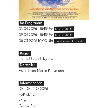
Im Programm:
03.04.2026
18:15
Uhr
DonnersDOK
02.04.2026
18:15
Uhr
DonnersDOK
08.03.2026
10:00
Uhr
Preview zum Frauentag
Regie:
Louise Unmack Kjeldsen
Darsteller:
Erzählt von Maren Kroymann
Informationen:
DK, DE, NO 2026
FSK ab 12
77 min
Großer Saal