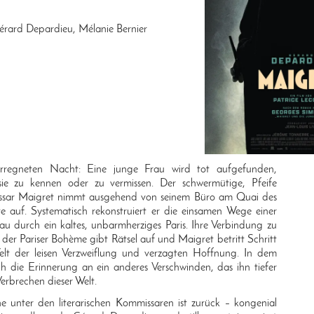
érard Depardieu, Mélanie Bernier
verregneten Nacht: Eine junge Frau wird tot aufgefunden,
sie zu kennen oder zu vermissen. Der schwermütige, Pfeife
sar Maigret nimmt ausgehend von seinem Büro am Quai des
e auf. Systematisch rekonstruiert er die einsamen Wege einer
u durch ein kaltes, unbarmherziges Paris. Ihre Verbindung zu
der Pariser Bohème gibt Rätsel auf und Maigret betritt Schritt
Welt der leisen Verzweiflung und verzagten Hoffnung. In dem
h die Erinnerung an ein anderes Verschwinden, das ihn tiefer
Verbrechen dieser Welt.
e unter den literarischen Kommissaren ist zurück – kongenial