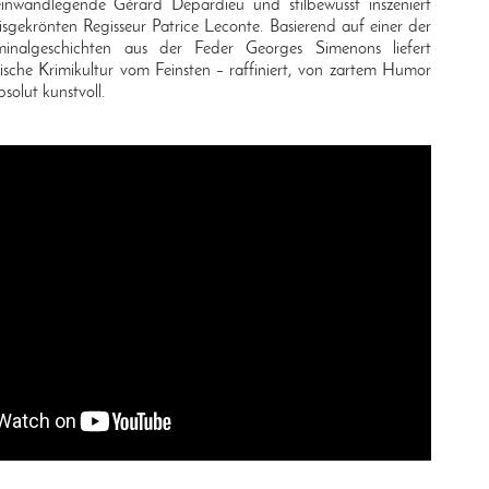
inwandlegende Gérard Depardieu und stilbewusst inszeniert
gekrönten Regisseur Patrice Leconte. Basierend auf einer der
minalgeschichten aus der Feder Georges Simenons liefert
che Krimikultur vom Feinsten – raffiniert, von zartem Humor
olut kunstvoll.