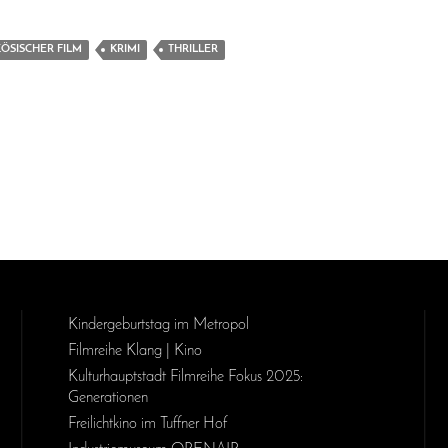
ÖSISCHER FILM
KRIMI
THRILLER
Kinder­geburts­tag im Metropol
Filmreihe Klang | Kino
Kulturhauptstadt Filmreihe Fokus 2025:
Generationen
Freilichtkino im Tuffner Hof