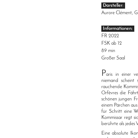
Darsteller:
Aurore Clément, G
Informationen:
FR 2022
FSK ab 12
89 min
Großer Saal
P
aris in einer 
niemand scheint 
rauchende Kommis
Orfèvres die Fährt
schönen jungen Fra
einem Pärchen aus 
für Schritt eine 
Kommissar regt sic
berührte als jedes 
Eine absolute Ikon