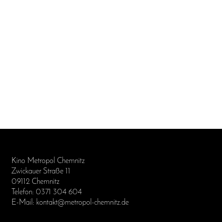
Kino Metropol Chemnitz
Zwickauer Straße 11
09112 Chemnitz
Telefon: 0371 304 604
E-Mail: kontakt@metropol-chemnitz.de