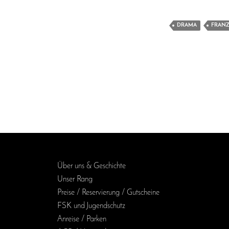
DRAMA
FRANZ
Über uns & Geschichte
Unser Rang
Preise / Reservierung / Gutscheine
FSK und Jugendschutz
Anreise / Parken