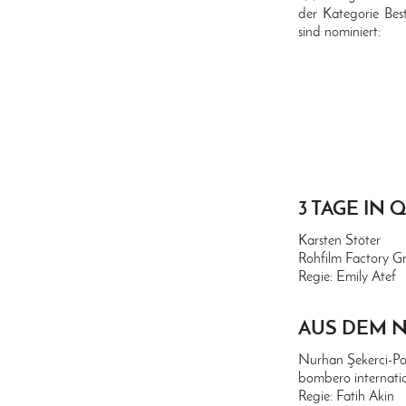
der Kategorie Best
sind nominiert:
3 TAGE IN
Karsten Stöter
Rohfilm Factory 
Regie: Emily Atef
AUS DEM N
Nurhan Şekerci-Po
bombero internat
Regie: Fatih Akin