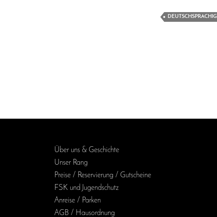
DEUTSCHSPRACHIG
Über uns & Geschichte
Unser Rang
Preise / Reservierung / Gutscheine
FSK und Jugendschutz
Anreise / Parken
AGB / Haus­ordnung