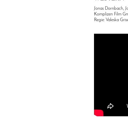
Jonas Dornbach, J
Komplizen Film 
Regie: Valeska Gri