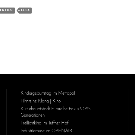
ER FILM
LOLA
Kinder­geburts­tag im Metropol
Filmreihe Klang | Kino
Kulturhauptstadt Filmreihe Fokus 2025:
Generationen
Freilichtkino im Tuffner Hof
Industriemuseum OPENAIR