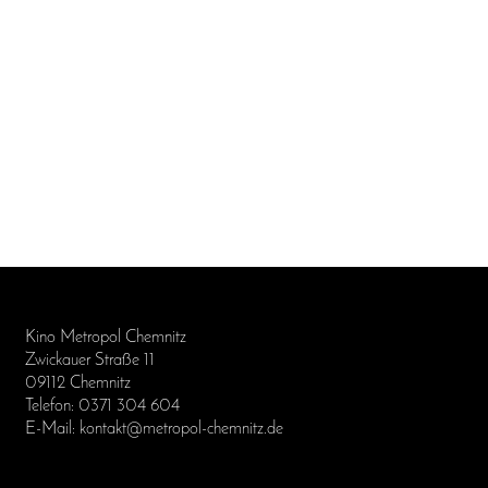
Kino Metropol Chemnitz
Zwickauer Straße 11
09112 Chemnitz
Telefon: 0371 304 604
E-Mail: kontakt@metropol-chemnitz.de