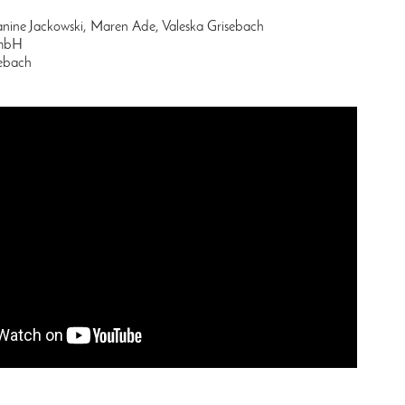
anine Jackowski, Maren Ade, Valeska Grisebach
GmbH
sebach