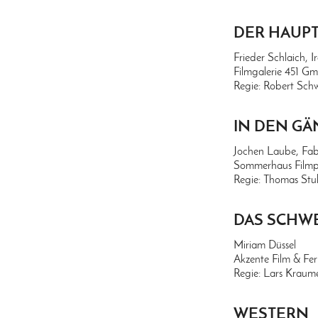
DER HAUP
Frieder Schlaich, I
Filmgalerie 451 G
Regie: Robert Sch
IN DEN G
Jochen Laube, Fa
Sommerhaus Film
Regie: Thomas Stu
DAS SCHW
Miriam Düssel
Akzente Film & F
Regie: Lars Kraum
WESTERN