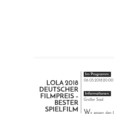
ZUM INHALT SPRINGEN
Im Programm:
06.05.2018
20:00
LOLA 2018
DEUTSCHER
Informationen:
FILMPREIS –
Großer Saal
BESTER
SPIELFILM
W
ir zeigen den 