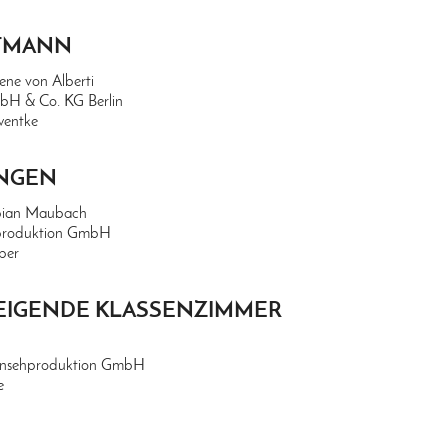
TMANN
rene von Alberti
mbH & Co. KG Berlin
wentke
ÄNGEN
bian Maubach
produktion GmbH
ber
EIGENDE KLASSENZIMMER
ernsehproduktion GmbH
e