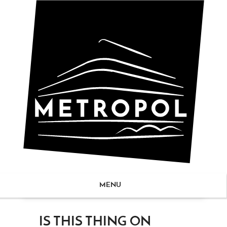
MENU
ZUM
IS THIS THING ON
NHALT