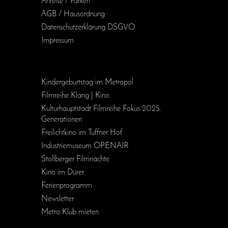
Anreise / Parken
AGB / Haus­ordnung
Daten­schutz­erklärung DSGVO
Impressum
Kinder­geburts­tag im Metropol
Filmreihe Klang | Kino
Kulturhauptstadt Filmreihe Fokus 2025:
Generationen
Freilichtkino im Tuffner Hof
Industriemuseum OPENAIR
Stollberger Filmnächte
Kino im Dürer
Ferienprogramm
Newsletter
Metro Klub mieten