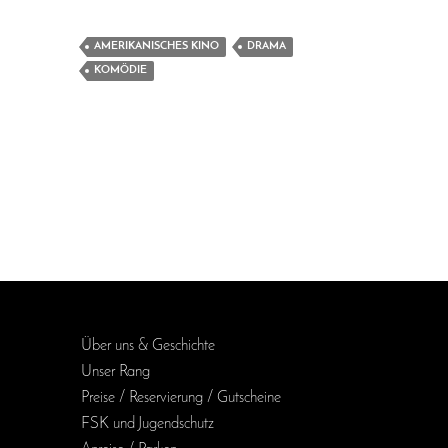
AMERIKANISCHES KINO
DRAMA
KOMÖDIE
Über uns & Geschichte
Unser Rang
Preise / Reservierung / Gutscheine
FSK und Jugendschutz