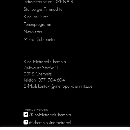
Industriemuseum OPENAIR
Stollberger Filmnächte
Kino im Dürer
Ferienprogramm
Newsletter
Metro Klub mieten
Kino Metropol Chemnitz
Zwickauer Straße 11
09112 Chemnitz
Telefon: 0371 304 604
E-Mail: kontakt@metropol-chemnitz.de
/KinoMetropolChemnitz
@chemnitzkinometropol