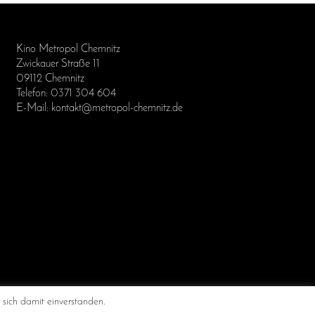
Kino Metropol Chemnitz
Zwickauer Straße 11
09112 Chemnitz
Telefon: 0371 304 604
E-Mail: kontakt@metropol-chemnitz.de
 Chemnitz
 sich damit einverstanden.