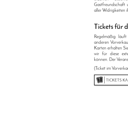
Gastfreundschaft
aller Widrigkeiten 
Tickets für 
Regelmäßig läuf
anderen Vorverkauf
Karten erhalten Si
wir für diese ex
können. Der Verans
(Ticket im Vorverka
TICKETS K