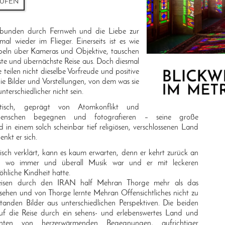
AUFEN
rbunden durch Fernweh und die Liebe zur
 mal wieder im Flieger. Einerseits ist es wie
mpeln über Kameras und Objektive, tauschen
ste und übernächste Reise aus. Doch diesmal
ie teilen nicht dieselbe Vorfreude und positive
 Bilder und Vorstellungen, von dem was sie
nterschiedlicher nicht sein.
tisch, geprägt von Atomkonflikt und
 Menschen begegnen und fotografieren – seine große
d in einem solch scheinbar tief religiösen, verschlossenen Land
nkt er sich.
sch verklärt, kann es kaum erwarten, denn er kehrt zurück an
rt, wo immer und überall Musik war und er mit leckeren
öhliche Kindheit hatte.
Reisen durch den IRAN half Mehran Thorge mehr als das
 sehen und von Thorge lernte Mehran Offensichtliches nicht zu
tanden Bilder aus unterschiedlichen Perspektiven. Die beiden
f die Reise durch ein sehens- und erlebenswertes Land und
chten von herzerwärmenden Begegnungen, aufrichtiger