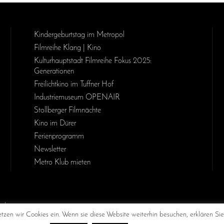
Kinder­geburts­tag im Metropol
Filmreihe Klang | Kino
Kulturhauptstadt Filmreihe Fokus 2025:
Generationen
Freilichtkino im Tuffner Hof
Industriemuseum OPENAIR
Stollberger Filmnächte
Kino im Dürer
Ferienprogramm
Newsletter
Metro Klub mieten
MetropolChemnitz
@chemnitzkinometropol
Metropol
zen wir Cookies ein. Wenn sie diese Website weiterhin besuchen, erklären Sie