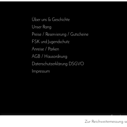
Über uns & Geschichte
Unser Rang
Preise / Reservierung / Gutscheine
FSK und Jugendschutz
Anreise / Parken
AGB / Haus­ordnung
Daten­schutz­erklärung DSGVO
Impressum
/Kino
Zur Reichweitemessung set