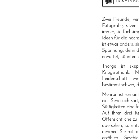
TICKETS K
Zwei Freunde, ve
Fotografie, sitzen
immer, sie fachsi
Ideen für die näch
ist etwas anders, s
Spannung, denn die
erwartet, könnten u
Thorge ist skep
Kriegsrethorik.
Leidenschaft – wir
bestimmt schwer, de
Mehran ist romanti
ein Sehnsuchtso
Süßigkeiten eine fr
Auf ihren drei 
Offensichtliche zu
übersehen, so ents
nehmen Sie mit au
erzählen Geschi