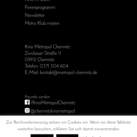
Ferienprogramm
Newsletter
Metro Klub mieten
Kino Metropol Chemnitz
Zwickauer Straße 11
09112 Chemnitz
Telefon: 0371 304 604
E-Mail: kontakt@metropol-chemnitz.de
/KinoMetropolChemnitz
@chemnitzkinometropol
Metropol Chemnitz
Zur Reichweitemessung setzen wir Cookies ein. Wenn sie diese Website
weiterhin besuchen, erklären Sie sich damit einverstanden.