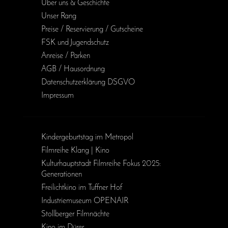
Über uns & Geschichte
Unser Rang
Preise / Reservierung / Gutscheine
FSK und Jugendschutz
Anreise / Parken
AGB / Haus­ordnung
Daten­schutz­erklärung DSGVO
Impressum
Kinder­geburts­tag im Metropol
Filmreihe Klang | Kino
Kulturhauptstadt Filmreihe Fokus 2025:
Generationen
Freilichtkino im Tuffner Hof
Industriemuseum OPENAIR
Stollberger Filmnächte
Kino im Dürer