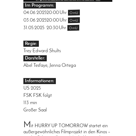
Im Programm:
04.06.2025
20:00
Uhr
OmU
03.06.2025
20:00
Uhr
OmU
31.05.2025
20:30
Uhr
OmU
Regie:
Trey Edward Shults
Darsteller:
Abel Tesfaye, Jenna Ortega
Informationen:
US 2025
FSK FSK folgt
113 min
Großer Saal
M
it HURRY UP TOMORROW startet ein
außergewöhnliches Filmprojekt in den Kinos –