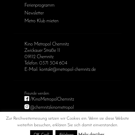
Ferienprogramm
Newsletter
Metro Klub mieten
Kino Metropol Chemnitz
Zwickauer Straße 11
09112 Chemnitz
Telefon: 0371 304 604
E-Mail: kontakt@metropol-chemnitz.de
/KinoMetropolChemnitz
@chemnitzkinometropol
Metropol Chemnitz
Zur Reichweitemessung setzen wir Cookies ein. Wenn sie diese Website
weiterhin besuchen, erklären Sie sich damit einverstanden.
Mehr darüber...
OK, Cool!
Ablehnen