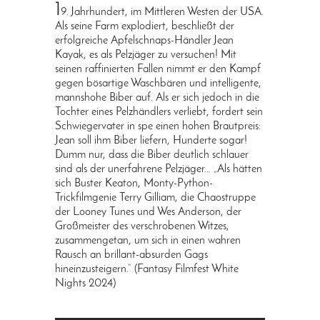
1
9. Jahrhundert, im Mittleren Westen der USA.
Als seine Farm explodiert, beschließt der
erfolgreiche Apfelschnaps-Händler Jean
Kayak, es als Pelzjäger zu versuchen! Mit
seinen raffinierten Fallen nimmt er den Kampf
gegen bösartige Waschbären und intelligente,
mannshohe Biber auf. Als er sich jedoch in die
Tochter eines Pelzhändlers verliebt, fordert sein
Schwiegervater in spe einen hohen Brautpreis:
Jean soll ihm Biber liefern, Hunderte sogar!
Dumm nur, dass die Biber deutlich schlauer
sind als der unerfahrene Pelzjäger… „Als hätten
sich Buster Keaton, Monty-Python-
Trickfilmgenie Terry Gilliam, die Chaostruppe
der Looney Tunes und Wes Anderson, der
Großmeister des verschrobenen Witzes,
zusammengetan, um sich in einen wahren
Rausch an brillant-absurden Gags
hineinzusteigern.“ (Fantasy Filmfest White
Nights 2024)