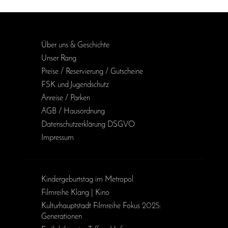
Über uns & Geschichte
Unser Rang
Preise / Reservierung / Gutscheine
FSK und Jugendschutz
Anreise / Parken
AGB / Haus­ordnung
Daten­schutz­erklärung DSGVO
Impressum
Kinder­geburts­tag im Metropol
Filmreihe Klang | Kino
Kulturhauptstadt Filmreihe Fokus 2025:
Generationen