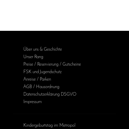
Über uns & Geschichte
Unser Rang
Preise / Reservierung / Gutscheine
FSK und Jugendschutz
Anreise / Parken
AGB / Haus­ordnung
Daten­schutz­erklärung DSGVO
Impressum
Kinder­geburts­tag im Metropol