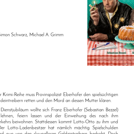
 Simon Schwarz, Michael A. Grimm
 Krimi-Reihe muss Provinspolizist Eberhofer den spielsüchtigen
deintreibern retten und den Mord an dessen Mutter klären.
ienstjubiläum wollte sich Franz Eberhofer (Sebastian Bezzel)
k lehnen, feiern lassen und der Einweihung des nach ihm
rkehrs beiwohnen. Stattdessen kommt Lotto-Otto zu ihm und
Der Lotto-Ladenbesitzer hat nämlich mächtig Spielschulden
rd nun von den skrupellosen Geldeintreibern bedroht. Doch