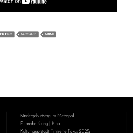
ER FILM
KOMÖDIE
KRIMI
Kinder­geburts­tag im Metropol
Filmreihe Klang | Kino
Kulturhauptstadt Filmreihe Fokus 2025: