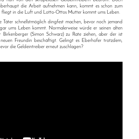
überhaupt die Arbeit aufnehmen kann, kommt es schon zum
 fliegt in die Luft und Lotto-Ottos Mutter kommt ums Leben.
e Täter schnellstmöglich dingfest machen, bevor noch jemand
gar ums Leben kommt. Normalerweise würde er seinen alten
 Birkenberger (Simon Schwarz) zu Rate ziehen, aber der ist
 neuen Freundin beschäftigt. Gelingt es Eberhofer trotzdem,
bevor die Geldeintreiber erneut zuschlagen?