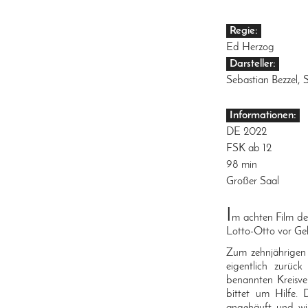
Regie:
Ed Herzog
Darsteller:
Sebastian Bezzel,
Informationen:
DE 2022
FSK ab 12
98 min
Großer Saal
I
m achten Film der
Lotto-Otto vor Gel
Zum zehnjährigen D
eigentlich zurüc
benannten Kreisve
bittet um Hilfe. 
angehäuft und wi