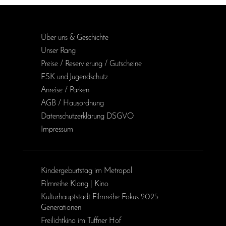
Über uns & Geschichte
Unser Rang
Preise / Reservierung / Gutscheine
FSK und Jugendschutz
Anreise / Parken
AGB / Haus­ordnung
Daten­schutz­erklärung DSGVO
Impressum
Kinder­geburts­tag im Metropol
Filmreihe Klang | Kino
Kulturhauptstadt Filmreihe Fokus 2025:
Generationen
Freilichtkino im Tuffner Hof