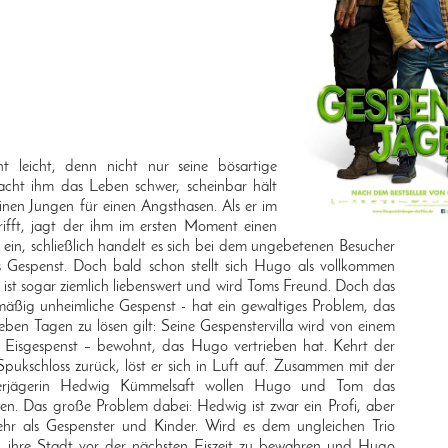
t leicht, denn nicht nur seine bösartige
cht ihm das Leben schwer, scheinbar hält
inen Jungen für einen Angsthasen. Als er im
rifft, jagt der ihm im ersten Moment einen
ein, schließlich handelt es sich bei dem ungebetenen Besucher
s Gespenst. Doch bald schon stellt sich Hugo als vollkommen
r ist sogar ziemlich liebenswert und wird Toms Freund. Doch das
äßig unheimliche Gespenst - hat ein gewaltiges Problem, das
ieben Tagen zu lösen gilt: Seine Gespenstervilla wird von einem
s Eisgespenst – bewohnt, das Hugo vertrieben hat. Kehrt der
 Spukschloss zurück, löst er sich in Luft auf. Zusammen mit der
isterjägerin Hedwig Kümmelsaft wollen Hugo und Tom das
n. Das große Problem dabei: Hedwig ist zwar ein Profi, aber
mehr als Gespenster und Kinder. Wird es dem ungleichen Trio
, ihre Stadt vor der nächsten Eiszeit zu bewahren und Hugo