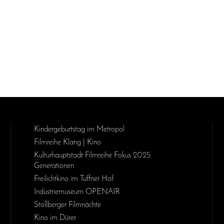
Kinder­geburts­tag im Metropol
Filmreihe Klang | Kino
Kulturhauptstadt Filmreihe Fokus 2025:
Generationen
Freilichtkino im Tuffner Hof
Industriemuseum OPENAIR
Stollberger Filmnächte
Kino im Dürer