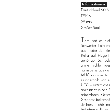
Informationen:
Deutschland 2015
FSK 6
99 min
Großer Saal
T
om hat es nich
Schwester Lola ma
auch jeder den kle
Keller auf Hugo t
gehörigen Schreck 
um ein schleimige
harmlos heraus - e
MUG - das mittelm
es innerhalb von s
UEG – urzeitliche
aber nicht in sein
arbeitslosen Ge
Gespenst bekämpfe
sie hasst nichts 
trotzdem gelingen