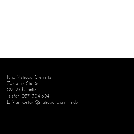
Kino Metropol Chemnitz
Zwickauer Straße 11
09112 Chemnitz
Telefon: 0371 304 604
E-Mail: kontakt@metropol-chemnitz.de