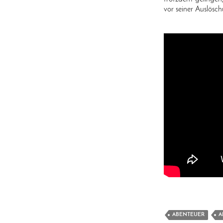
vor seiner Auslösc
ABENTEUER
A