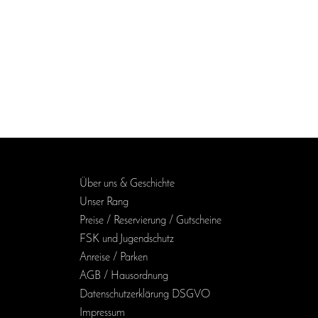
Über uns & Geschichte
Unser Rang
Preise / Reservierung / Gutscheine
FSK und Jugendschutz
Anreise / Parken
AGB / Haus­ordnung
Daten­schutz­erklärung DSGVO
Impressum