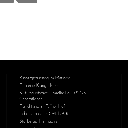
Kinder­geburts­tag im Metropol
Filmreihe Klang | Kino
Kulturhauptstadt Filmreihe Fokus 2025:
Generationen
Freilichtkino im Tuffner Hof
Industriemuseum OPENAIR
Stollberger Filmnächte