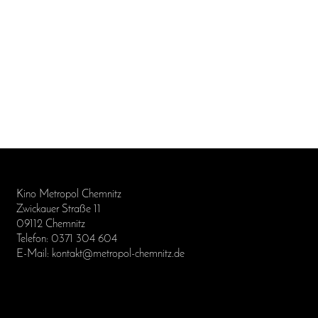
Kino Metropol Chemnitz
Zwickauer Straße 11
09112 Chemnitz
Telefon: 0371 304 604
E-Mail: kontakt@metropol-chemnitz.de