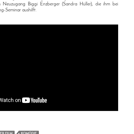
n Neuzugang Biggi Enzberger (Sandra Hüller), die ihm bei
g-Seminar aushilft.
ER FILM
KOMÖDIE