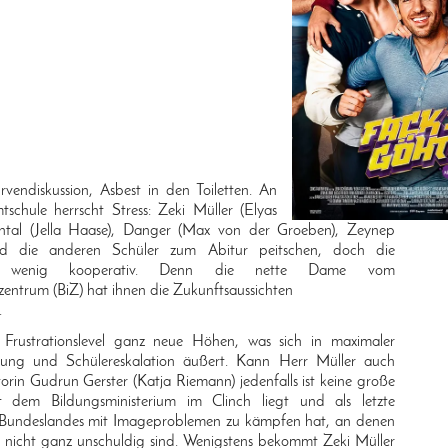
vendiskussion, Asbest in den Toiletten. An
schule herrscht Stress: Zeki Müller (Elyas
antal (Jella Haase), Danger (Max von der Groeben), Zeynep
d die anderen Schüler zum Abitur peitschen, doch die
st wenig kooperativ. Denn die nette Dame vom
zentrum (BiZ) hat ihnen die Zukunftsaussichten
.
 Frustrationslevel ganz neue Höhen, was sich in maximaler
erung und Schülereskalation äußert. Kann Herr Müller auch
orin Gudrun Gerster (Katja Riemann) jedenfalls ist keine große
it dem Bildungsministerium im Clinch liegt und als letzte
 Bundeslandes mit Imageproblemen zu kämpfen hat, an denen
r nicht ganz unschuldig sind. Wenigstens bekommt Zeki Müller