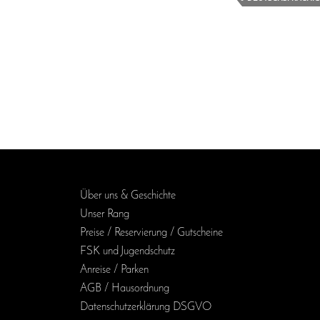
Über uns & Geschichte
Unser Rang
Preise / Reservierung / Gutscheine
FSK und Jugendschutz
Anreise / Parken
AGB / Haus­ordnung
Daten­schutz­erklärung DSGVO