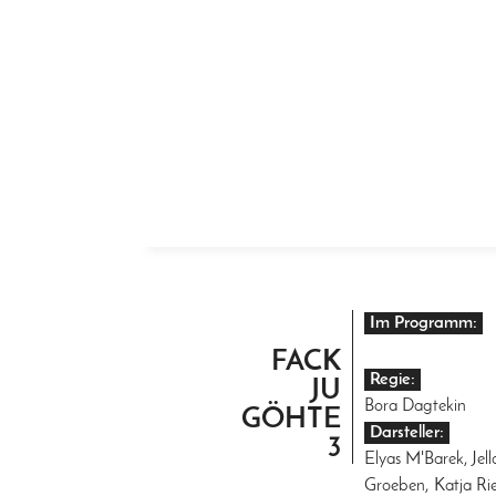
ZUM INHALT SPRINGEN
Im Programm:
FACK
Regie:
JU
Bora Dagtekin
GÖHTE
Darsteller:
3
Elyas M'Barek, Jel
Groeben, Katja R