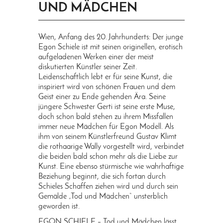
UND MÄDCHEN
PRINGEN
Wien, Anfang des 20. Jahrhunderts: Der junge
Egon Schiele ist mit seinen originellen, erotisch
aufgeladenen Werken einer der meist
diskutierten Künstler seiner Zeit.
Leidenschaftlich lebt er für seine Kunst, die
inspiriert wird von schönen Frauen und dem
Geist einer zu Ende gehenden Ära. Seine
jüngere Schwester Gerti ist seine erste Muse,
doch schon bald stehen zu ihrem Missfallen
immer neue Mädchen für Egon Modell. Als
ihm von seinem Künstlerfreund Gustav Klimt
die rothaarige Wally vorgestellt wird, verbindet
die beiden bald schon mehr als die Liebe zur
Kunst. Eine ebenso stürmische wie wahrhaftige
Beziehung beginnt, die sich fortan durch
Schieles Schaffen ziehen wird und durch sein
Gemälde „Tod und Mädchen“ unsterblich
geworden ist.
EGON SCHIELE – Tod und Mädchen lässt