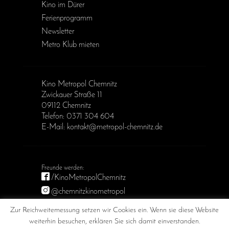
Kino im Dürer
Ferienprogramm
Newsletter
Metro Klub mieten
Kino Metropol Chemnitz
Zwickauer Straße 11
09112 Chemnitz
Telefon: 0371 304 604
E-Mail: kontakt@metropol-chemnitz.de
/KinoMetropolChemnitz
@chemnitzkinometropol
Metropol Chemnitz
Zur Reichweitemessung setzen wir Cookies ein. Wenn sie diese Website
weiterhin besuchen, erklären Sie sich damit einverstanden.