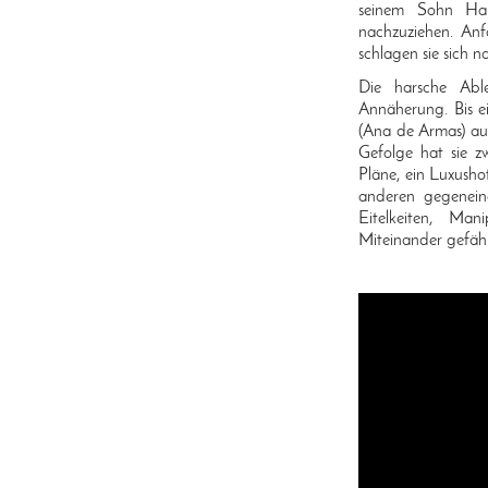
seinem Sohn Har
nachzuziehen. An
schlagen sie sich 
Die harsche Abl
Annäherung. Bis e
(Ana de Armas) auf
Gefolge hat sie z
Pläne, ein Luxushot
anderen gegeneina
Eitelkeiten, Ma
Miteinander gefährl