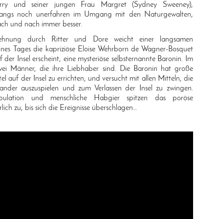
ry und seiner jungen Frau Margret (Sydney Sweeney),
fangs noch unerfahren im Umgang mit den Naturgewalten,
nach und nach immer besser.
ehnung durch Ritter und Dore weicht einer langsamen
ines Tages die kapriziöse Eloise Wehrborn de Wagner-Bosquet
 der Insel erscheint, eine mysteriöse selbsternannte Baronin. Im
wei Männer, die ihre Liebhaber sind. Die Baronin hat große
el auf der Insel zu errichten, und versucht mit allen Mitteln, die
nder auszuspielen und zum Verlassen der Insel zu zwingen.
nipulation und menschliche Habgier spitzen das poröse
ich zu, bis sich die Ereignisse überschlagen…