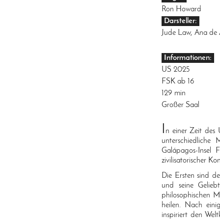
Ron Howard
Darsteller:
Jude Law, Ana de A
Informationen:
US 2025
FSK ab 16
129 min
Großer Saal
I
n einer Zeit des
unterschiedliche
Galápagos-Insel 
zivilisatorischer K
Die Ersten sind de
und seine Gelieb
philosophischen M
heilen. Nach eini
inspiriert den Wel