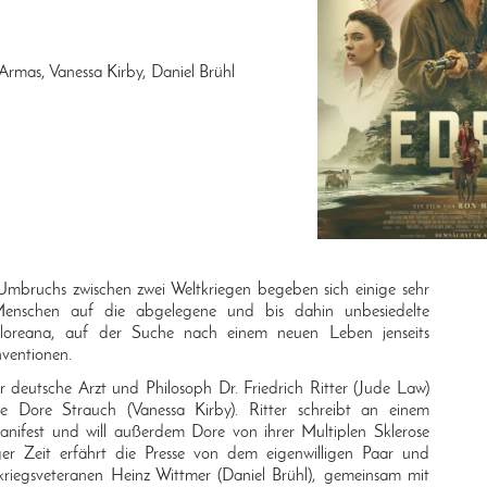
rmas, Vanessa Kirby, Daniel Brühl
 Umbruchs zwischen zwei Weltkriegen begeben sich einige sehr
 Menschen auf die abgelegene und bis dahin unbesiedelte
Floreana, auf der Suche nach einem neuen Leben jenseits
onventionen.
r deutsche Arzt und Philosoph Dr. Friedrich Ritter (Jude Law)
te Dore Strauch (Vanessa Kirby). Ritter schreibt an einem
anifest und will außerdem Dore von ihrer Multiplen Sklerose
ger Zeit erfährt die Presse von dem eigenwilligen Paar und
tkriegsveteranen Heinz Wittmer (Daniel Brühl), gemeinsam mit