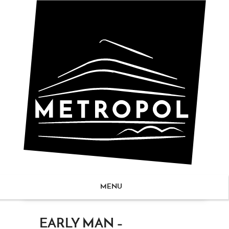
MENU
ZUM
EARLY MAN –
NHALT