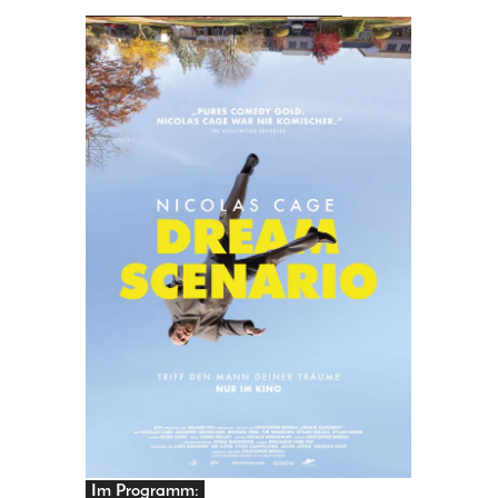
PRINGEN
Im Programm: