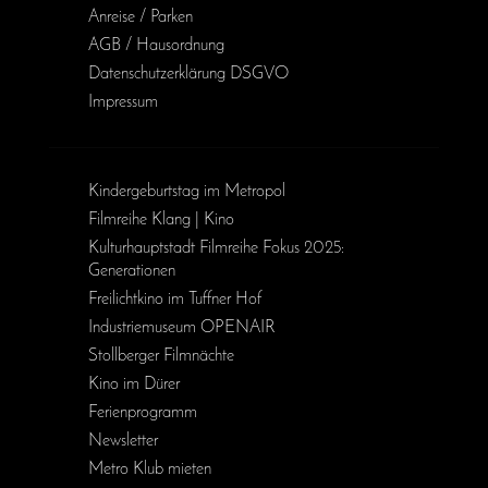
Anreise / Parken
AGB / Haus­ordnung
Daten­schutz­erklärung DSGVO
Impressum
Kinder­geburts­tag im Metropol
Filmreihe Klang | Kino
Kulturhauptstadt Filmreihe Fokus 2025:
Generationen
Freilichtkino im Tuffner Hof
Industriemuseum OPENAIR
Stollberger Filmnächte
Kino im Dürer
Ferienprogramm
Newsletter
Metro Klub mieten