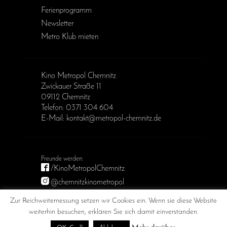
Ferienprogramm
Newsletter
Metro Klub mieten
Kino Metropol Chemnitz
Zwickauer Straße 11
09112 Chemnitz
Telefon: 0371 304 604
E-Mail: kontakt@metropol-chemnitz.de
/KinoMetropolChemnitz
@chemnitzkinometropol
Metropol Chemnitz
Zur Reichweitemessung setzen wir Cookies ein. Wenn sie diese Website
weiterhin besuchen, erklären Sie sich damit einverstanden.