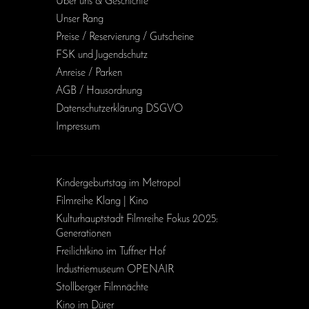
Über uns & Geschichte
Unser Rang
Preise / Reservierung / Gutscheine
FSK und Jugendschutz
Anreise / Parken
AGB / Haus­ordnung
Daten­schutz­erklärung DSGVO
Impressum
Kinder­geburts­tag im Metropol
Filmreihe Klang | Kino
Kulturhauptstadt Filmreihe Fokus 2025:
Generationen
Freilichtkino im Tuffner Hof
Industriemuseum OPENAIR
Stollberger Filmnächte
Kino im Dürer