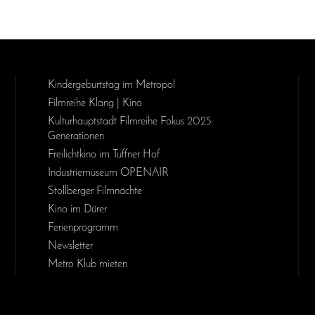
Kinder­geburts­tag im Metropol
Filmreihe Klang | Kino
Kulturhauptstadt Filmreihe Fokus 2025:
Generationen
Freilichtkino im Tuffner Hof
Industriemuseum OPENAIR
Stollberger Filmnächte
Kino im Dürer
Ferienprogramm
Newsletter
Metro Klub mieten