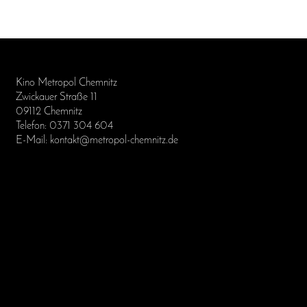
Kino Metropol Chemnitz
Zwickauer Straße 11
09112 Chemnitz
Telefon: 0371 304 604
E-Mail: kontakt@metropol-chemnitz.de