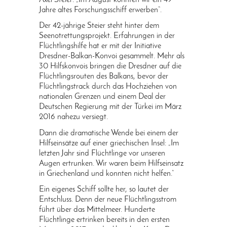
Axel Steier: „Im August konnten wir ein 49
Jahre altes Forschungsschiff erwerben“.
Der 42-jährige Steier steht hinter dem
Seenotrettungsprojekt. Erfahrungen in der
Flüchtlingshilfe hat er mit der Initiative
Dresdner-Balkan-Konvoi gesammelt. Mehr als
30 Hilfskonvois bringen die Dresdner auf die
Flüchtlingsrouten des Balkans, bevor der
Flüchtlingstrack durch das Hochziehen von
nationalen Grenzen und einem Deal der
Deutschen Regierung mit der Türkei im März
2016 nahezu versiegt.
Dann die dramatische Wende bei einem der
Hilfseinsätze auf einer griechischen Insel: „Im
letzten Jahr sind Flüchtlinge vor unseren
Augen ertrunken. Wir waren beim Hilfseinsatz
in Griechenland und konnten nicht helfen.“
Ein eigenes Schiff sollte her, so lautet der
Entschluss. Denn der neue Flüchtlingsstrom
führt über das Mittelmeer. Hunderte
Flüchtlinge ertrinken bereits in den ersten