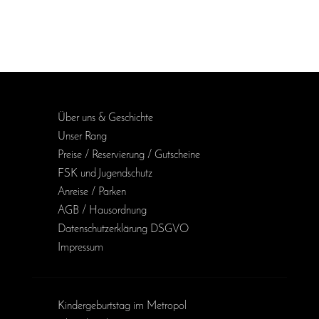
Über uns & Geschichte
Unser Rang
Preise / Reservierung / Gutscheine
FSK und Jugendschutz
Anreise / Parken
AGB / Haus­ordnung
Daten­schutz­erklärung DSGVO
Impressum
Kinder­geburts­tag im Metropol