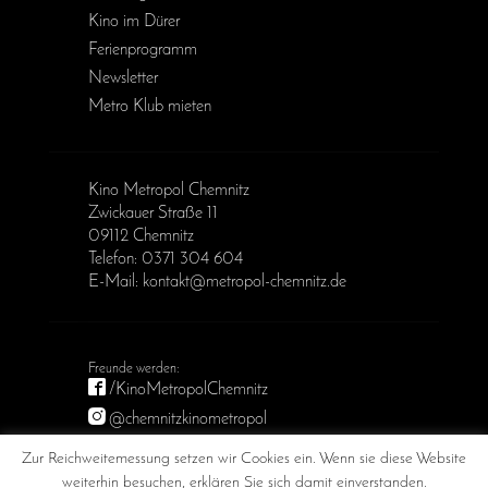
Kino im Dürer
Ferienprogramm
Newsletter
Metro Klub mieten
Kino Metropol Chemnitz
Zwickauer Straße 11
09112 Chemnitz
Telefon: 0371 304 604
E-Mail: kontakt@metropol-chemnitz.de
/KinoMetropolChemnitz
@chemnitzkinometropol
Metropol Chemnitz
Zur Reichweitemessung setzen wir Cookies ein. Wenn sie diese Website
weiterhin besuchen, erklären Sie sich damit einverstanden.