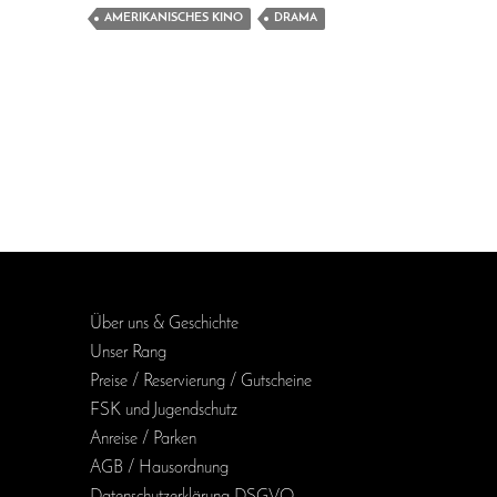
AMERIKANISCHES KINO
DRAMA
Über uns & Geschichte
Unser Rang
Preise / Reservierung / Gutscheine
FSK und Jugendschutz
Anreise / Parken
AGB / Haus­ordnung
Daten­schutz­erklärung DSGVO