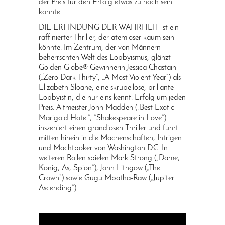
der Preis für den Erfolg etwas zu hoch sein
könnte…
DIE ERFINDUNG DER WAHRHEIT ist ein
raffinierter Thriller, der atemloser kaum sein
könnte. Im Zentrum, der von Männern
beherrschten Welt des Lobbyismus, glänzt
Golden Globe® Gewinnerin Jessica Chastain
(„Zero Dark Thirty“, „A Most Violent Year“) als
Elizabeth Sloane, eine skrupellose, brillante
Lobbyistin, die nur eins kennt: Erfolg um jeden
Preis. Altmeister John Madden („Best Exotic
Marigold Hotel“, “Shakespeare in Love“)
inszeniert einen grandiosen Thriller und führt
mitten hinein in die Machenschaften, Intrigen
und Machtpoker von Washington D.C. In
weiteren Rollen spielen Mark Strong („Dame,
König, As, Spion“), John Lithgow („The
Crown“) sowie Gugu Mbatha-Raw („Jupiter
Ascending“).