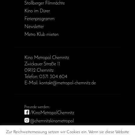
Stollberger Filmnächte
Kino im Dürer
Ferienprogramm
Newsletter
Metro Klub mieten
Kino Metropol Chemnitz
Zwickauer Straße 11
09112 Chemnitz
Telefon: 0371 304 604
E-Mail: kontakt@metropol-chemnitz.de
/KinoMetropolChemnitz
@chemnitzkinometropol
Metropol Chemnitz
Zur Reichweitemessung setzen wir Cookies ein. Wenn sie diese Website