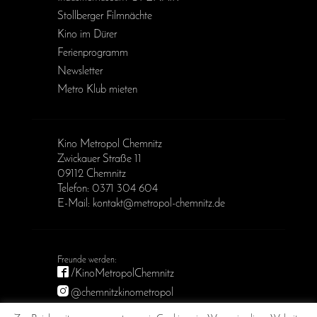
Stollberger Filmnächte
Kino im Dürer
Ferienprogramm
Newsletter
Metro Klub mieten
Kino Metropol Chemnitz
Zwickauer Straße 11
09112 Chemnitz
Telefon: 0371 304 604
E-Mail: kontakt@metropol-chemnitz.de
/KinoMetropolChemnitz
@chemnitzkinometropol
Metropol Chemnitz