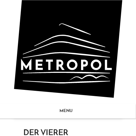
MENU
ZUM
DER VIERER
NHALT