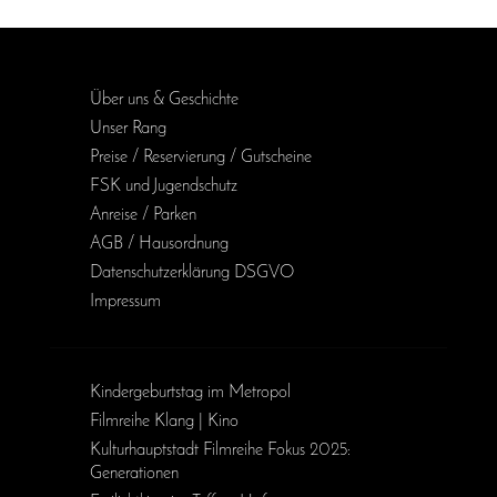
Über uns & Geschichte
Unser Rang
Preise / Reservierung / Gutscheine
FSK und Jugendschutz
Anreise / Parken
AGB / Haus­ordnung
Daten­schutz­erklärung DSGVO
Impressum
Kinder­geburts­tag im Metropol
Filmreihe Klang | Kino
Kulturhauptstadt Filmreihe Fokus 2025:
Generationen