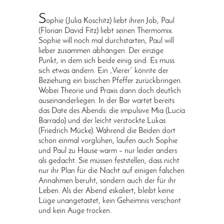
S
ophie (Julia Koschitz) liebt ihren Job, Paul
(Florian David Fitz) liebt seinen Thermomix.
Sophie will noch mal durchstarten, Paul will
lieber zusammen abhängen. Der einzige
Punkt, in dem sich beide einig sind: Es muss
sich etwas ändern. Ein „Vierer“ könnte der
Beziehung ein bisschen Pfeffer zurückbringen.
Wobei Theorie und Praxis dann doch deutlich
auseinanderliegen. In der Bar wartet bereits
das Date des Abends: die impulsive Mia (Lucía
Barrado) und der leicht verstockte Lukas
(Friedrich Mücke). Während die Beiden dort
schon einmal vorglühen, laufen auch Sophie
und Paul zu Hause warm – nur leider anders
als gedacht. Sie müssen feststellen, dass nicht
nur ihr Plan für die Nacht auf einigen falschen
Annahmen beruht, sondern auch der für ihr
Leben. Als der Abend eskaliert, bleibt keine
Lüge unangetastet, kein Geheimnis verschont
und kein Auge trocken.