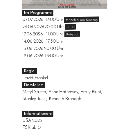
Im Programm:
07.07.2026
17:00
Uhr
Hitzefrei am Kinotag
24.06.2026
20:00
Uhr
OmU
17.06.2026
11:00
Uhr
Babypol
14.06.2026
17:30
Uhr
13.06.2026
20:00
Uhr
12.06.2026
18:00
Uhr
Regie:
David Frankel
Darsteller:
Meryl Streep, Anne Hathaway, Emily Blunt,
Stanley Tucci, Kenneth Branagh
Informationen:
USA 2025
FSK ab 0