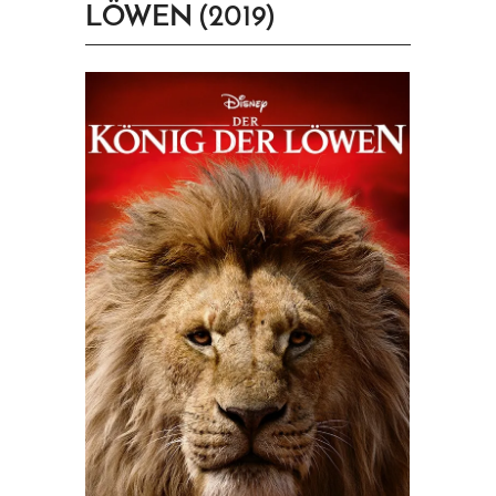
LÖWEN (2019)
PRINGEN