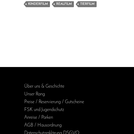
KINDERFILM
REALFILM
TIERFILM
Über uns & Geschichte
Unser Rang
Preise / Reservierung / Gutscheine
FSK und Jugendschutz
Anreise / Parken
AGB / Haus­ordnung
Daten­schutz­erklärung DSGVO