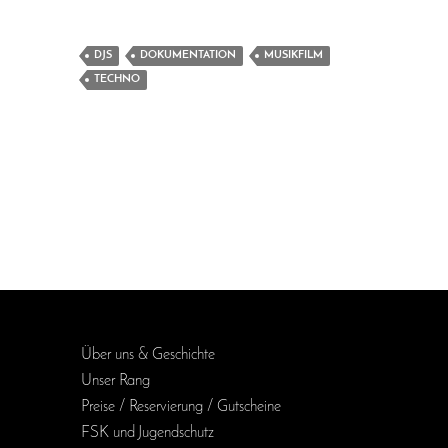
DJS
DOKUMENTATION
MUSIKFILM
TECHNO
Über uns & Geschichte
Unser Rang
Preise / Reservierung / Gutscheine
FSK und Jugendschutz