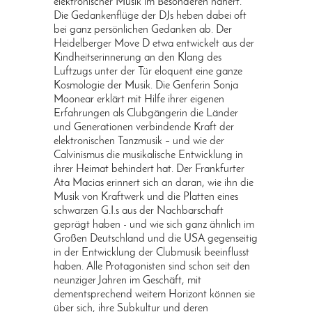
elektronischer Musik im Besonderen nähert.
Die Gedankenflüge der DJs heben dabei oft
bei ganz persönlichen Gedanken ab. Der
Heidelberger Move D etwa entwickelt aus der
Kindheitserinnerung an den Klang des
Luftzugs unter der Tür eloquent eine ganze
Kosmologie der Musik. Die Genferin Sonja
Moonear erklärt mit Hilfe ihrer eigenen
Erfahrungen als Clubgängerin die Länder
und Generationen verbindende Kraft der
elektronischen Tanzmusik – und wie der
Calvinismus die musikalische Entwicklung in
ihrer Heimat behindert hat. Der Frankfurter
Ata Macias erinnert sich an daran, wie ihn die
Musik von Kraftwerk und die Platten eines
schwarzen G.I.s aus der Nachbarschaft
geprägt haben - und wie sich ganz ähnlich im
Großen Deutschland und die USA gegenseitig
in der Entwicklung der Clubmusik beeinflusst
haben. Alle Protagonisten sind schon seit den
neunziger Jahren im Geschäft, mit
dementsprechend weitem Horizont können sie
über sich, ihre Subkultur und deren