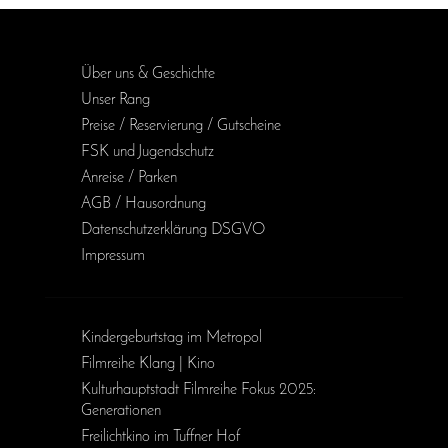
Über uns & Geschichte
Unser Rang
Preise / Reservierung / Gutscheine
FSK und Jugendschutz
Anreise / Parken
AGB / Haus­ordnung
Daten­schutz­erklärung DSGVO
Impressum
Kinder­geburts­tag im Metropol
Filmreihe Klang | Kino
Kulturhauptstadt Filmreihe Fokus 2025:
Generationen
Freilichtkino im Tuffner Hof