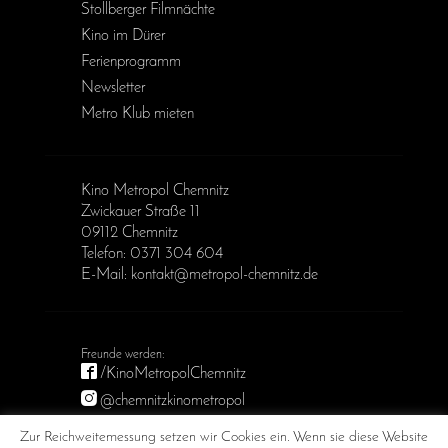
Stollberger Filmnächte
Kino im Dürer
Ferienprogramm
Newsletter
Metro Klub mieten
Kino Metropol Chemnitz
Zwickauer Straße 11
09112 Chemnitz
Telefon: 0371 304 604
E-Mail: kontakt@metropol-chemnitz.de
/KinoMetropolChemnitz
@chemnitzkinometropol
Metropol Chemnitz
Zur Reichweitemessung setzen wir Cookies ein. Wenn sie diese Website