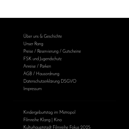
Über uns & Geschichte
Unser Rang
Preise / Reservierung / Gutscheine
FSK und Jugendschutz
Anreise / Parken
AGB / Haus­ordnung
Daten­schutz­erklärung DSGVO
Impressum
Kinder­geburts­tag im Metropol
Filmreihe Klang | Kino
Kulturhauptstadt Filmreihe Fokus 2025: