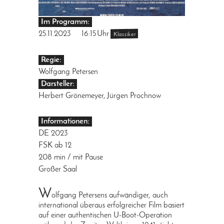
Im Programm:
25.11.2023
16:15
Uhr
Klassiker
Regie:
Wolfgang Petersen
Darsteller:
Herbert Grönemeyer, Jürgen Prochnow
Informationen:
DE 2023
FSK ab 12
208 min / mit Pause
Großer Saal
W
olfgang Petersens aufwändiger, auch
international überaus erfolgreicher Film basiert
auf einer authentischen U-Boot-Operation