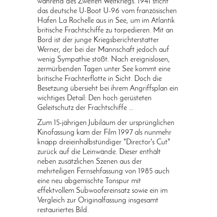
während des Zweiten Weltkriegs. 1941 sticht
das deutsche U-Boot U-96 vom französischen
Hafen La Rochelle aus in See, um im Atlantik
britische Frachtschiffe zu torpedieren. Mit an
Bord ist der junge Kriegsberichterstatter
Werner, der bei der Mannschaft jedoch auf
wenig Sympathie stößt. Nach ereignislosen,
zermürbenden Tagen unter See kommt eine
britische Frachterflotte in Sicht. Doch die
Besetzung übersieht bei ihrem Angriffsplan ein
wichtiges Detail: Den hoch gerüsteten
Geleitschutz der Frachtschiffe ...
Zum 15-jährigen Jubiläum der ursprünglichen
Kinofassung kam der Film 1997 als nunmehr
knapp dreieinhalbstündiger "Director's Cut"
zurück auf die Leinwände. Dieser enthält
neben zusätzlichen Szenen aus der
mehrteiligen Fernsehfassung von 1985 auch
eine neu abgemischte Tonspur mit
effektvollem Subwoofereinsatz sowie ein im
Vergleich zur Originalfassung insgesamt
restauriertes Bild.