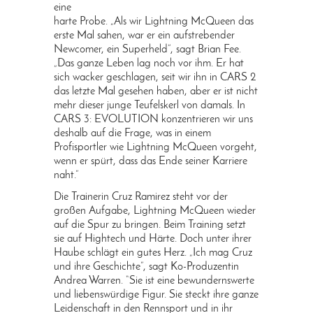
eine
harte Probe. „Als wir Lightning McQueen das
erste Mal sahen, war er ein aufstrebender
Newcomer, ein Superheld”, sagt Brian Fee.
„Das ganze Leben lag noch vor ihm. Er hat
sich wacker geschlagen, seit wir ihn in CARS 2
das letzte Mal gesehen haben, aber er ist nicht
mehr dieser junge Teufelskerl von damals. In
CARS 3: EVOLUTION konzentrieren wir uns
deshalb auf die Frage, was in einem
Profisportler wie Lightning McQueen vorgeht,
wenn er spürt, dass das Ende seiner Karriere
naht.”
Die Trainerin Cruz Ramirez steht vor der
großen Aufgabe, Lightning McQueen wieder
auf die Spur zu bringen. Beim Training setzt
sie auf Hightech und Härte. Doch unter ihrer
Haube schlägt ein gutes Herz. „Ich mag Cruz
und ihre Geschichte”, sagt Ko-Produzentin
Andrea Warren. “Sie ist eine bewundernswerte
und liebenswürdige Figur. Sie steckt ihre ganze
Leidenschaft in den Rennsport und in ihr