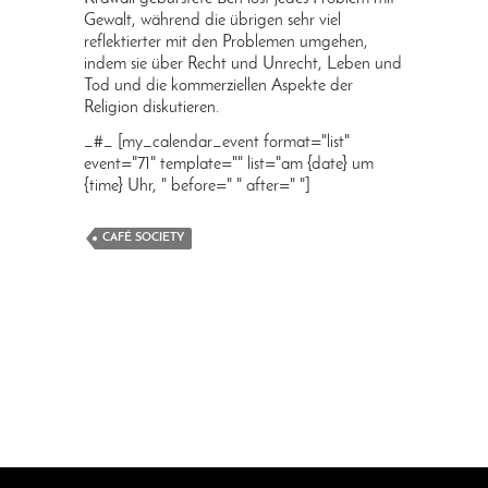
Gewalt, während die übrigen sehr viel
reflektierter mit den Problemen umgehen,
indem sie über Recht und Unrecht, Leben und
Tod und die kommerziellen Aspekte der
Religion diskutieren.
_#_ [my_calendar_event format="list"
event="71" template="" list="am {date} um
{time} Uhr, " before=" " after=" "]
CAFÉ SOCIETY