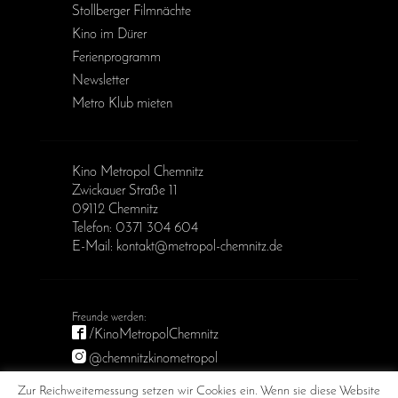
Stollberger Filmnächte
Kino im Dürer
Ferienprogramm
Newsletter
Metro Klub mieten
Kino Metropol Chemnitz
Zwickauer Straße 11
09112 Chemnitz
Telefon: 0371 304 604
E-Mail: kontakt@metropol-chemnitz.de
/KinoMetropolChemnitz
@chemnitzkinometropol
Metropol Chemnitz
Zur Reichweitemessung setzen wir Cookies ein. Wenn sie diese Website