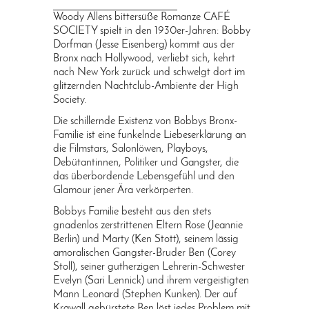
PRINGEN
Woody Allens bittersüße Romanze CAFÉ
SOCIETY spielt in den 1930er-Jahren: Bobby
Dorfman (Jesse Eisenberg) kommt aus der
Bronx nach Hollywood, verliebt sich, kehrt
nach New York zurück und schwelgt dort im
glitzernden Nachtclub-Ambiente der High
Society.
Die schillernde Existenz von Bobbys Bronx-
Familie ist eine funkelnde Liebeserklärung an
die Filmstars, Salonlöwen, Playboys,
Debütantinnen, Politiker und Gangster, die
das überbordende Lebensgefühl und den
Glamour jener Ära verkörperten.
Bobbys Familie besteht aus den stets
gnadenlos zerstrittenen Eltern Rose (Jeannie
Berlin) und Marty (Ken Stott), seinem lässig
amoralischen Gangster-Bruder Ben (Corey
Stoll), seiner gutherzigen Lehrerin-Schwester
Evelyn (Sari Lennick) und ihrem vergeistigten
Mann Leonard (Stephen Kunken). Der auf
Krawall gebürstete Ben löst jedes Problem mit