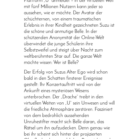
Plattform „U“ anmeldet – in der virtuellen Welt
mit fünf Millionen Nutzern kann jeder so
aussehen, wie er möchte. Der Avatar der
schüchternen, von einem traumatischen
Erlebnis in ihrer Kindheit gezeichneten Suzu ist
die schöne und anmutige Belle. In der
schützenden Anonymität der Online-Welt
überwindet die junge Schülerin ihre
Selbstzweifel und steigt über Nacht zum
weltberühmten Star auf. Die ganze Welt
möchte wissen: Wer ist Belle?
Der Erfolg von Suzus Alter Ego wird schon
bald in den Schatten finsterer Ereignisse
gestellt: Ihr Konzertauftritt wird von der
Ankunft eines mysteriösen Wesens
unterbrochen. Der „Drache“ treibt in den
virtuellen Weiten von „U“ sein Unwesen und will
die friedliche Atmosphäre zerstören. Fasziniert
von dem bedrohlich aussehenden
Unruhestifter macht sich Belle daran, das
Rätsel um ihn aufzudecken. Denn genau wie
bei ihr scheint sich hinter der projizierten