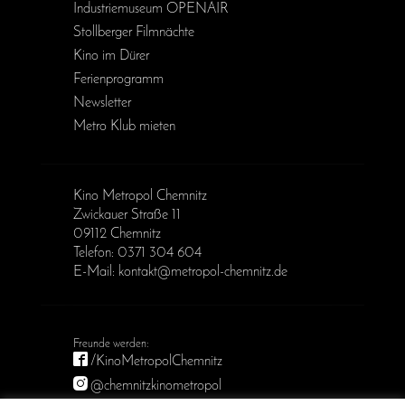
Industriemuseum OPENAIR
Stollberger Filmnächte
Kino im Dürer
Ferienprogramm
Newsletter
Metro Klub mieten
Kino Metropol Chemnitz
Zwickauer Straße 11
09112 Chemnitz
Telefon: 0371 304 604
E-Mail: kontakt@metropol-chemnitz.de
/KinoMetropolChemnitz
@chemnitzkinometropol