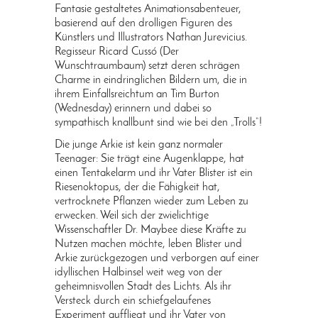
Fantasie gestaltetes Animationsabenteuer,
basierend auf den drolligen Figuren des
Künstlers und Illustrators Nathan Jurevicius.
Regisseur Ricard Cussó (Der
Wunschtraumbaum) setzt deren schrägen
Charme in eindringlichen Bildern um, die in
ihrem Einfallsreichtum an Tim Burton
(Wednesday) erinnern und dabei so
sympathisch knallbunt sind wie bei den „Trolls“!
Die junge Arkie ist kein ganz normaler
Teenager: Sie trägt eine Augenklappe, hat
einen Tentakelarm und ihr Vater Blister ist ein
Riesenoktopus, der die Fähigkeit hat,
vertrocknete Pflanzen wieder zum Leben zu
erwecken. Weil sich der zwielichtige
Wissenschaftler Dr. Maybee diese Kräfte zu
Nutzen machen möchte, leben Blister und
Arkie zurückgezogen und verborgen auf einer
idyllischen Halbinsel weit weg von der
geheimnisvollen Stadt des Lichts. Als ihr
Versteck durch ein schiefgelaufenes
Experiment auffliegt und ihr Vater von