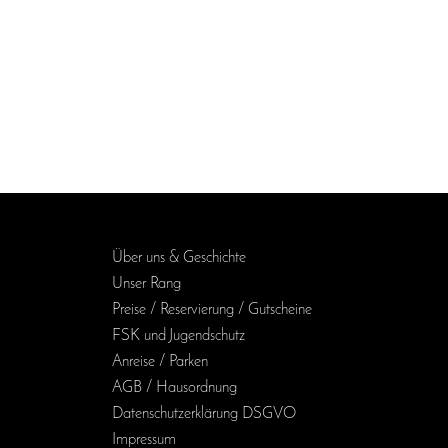
Über uns & Geschichte
Unser Rang
Preise / Reservierung / Gutscheine
FSK und Jugendschutz
Anreise / Parken
AGB / Haus­ordnung
Daten­schutz­erklärung DSGVO
Impressum