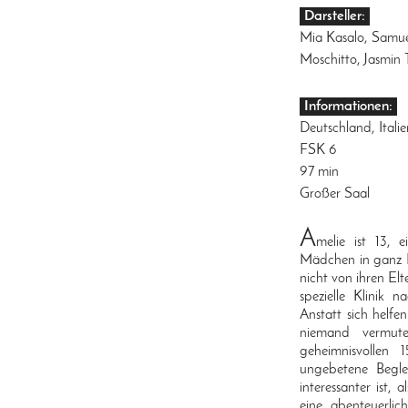
Darsteller:
Mia Kasalo, Samue
Moschitto, Jasmin
Informationen:
Deutschland, Itali
FSK 6
97 min
Großer Saal
A
melie ist 13, 
Mädchen in ganz Be
nicht von ihren El
spezielle Klinik 
Anstatt sich helfen
niemand vermute
geheimnisvollen
ungebetene Beglei
interessanter ist
eine abenteuerli