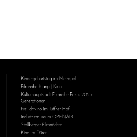
Kinder­geburts­tag im Metropol
Filmreihe Klang | Kino
Kulturhauptstadt Filmreihe Fokus 2025:
Generationen
Freilichtkino im Tuffner Hof
Industriemuseum OPENAIR
Stollberger Filmnächte
Kino im Dürer