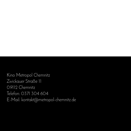
Kino Metropol Chemnitz
Zwickauer Straße 11
09112 Chemnitz
Telefon: 0371 304 604
E-Mail: kontakt@metropol-chemnitz.de