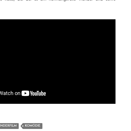
.
INDERFILM
KOMÖDIE