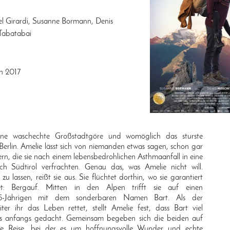
l Girardi, Susanne Bormann, Denis
 Tabatabai
en 2017
eine waschechte Großstadtgöre und womöglich das sturste
rlin. Amelie lässt sich von niemanden etwas sagen, schon gar
tern, die sie nach einem lebensbedrohlichen Asthmaanfall in eine
nach Südtirol verfrachten. Genau das, was Amelie nicht will.
 zu lassen, reißt sie aus. Sie flüchtet dorthin, wo sie garantiert
t: Bergauf. Mitten in den Alpen trifft sie auf einen
 15-Jährigen mit dem sonderbaren Namen Bart. Als der
ter ihr das Leben rettet, stellt Amelie fest, dass Bart viel
, als anfangs gedacht. Gemeinsam begeben sich die beiden auf
che Reise, bei der es um hoffnungsvolle Wunder und echte