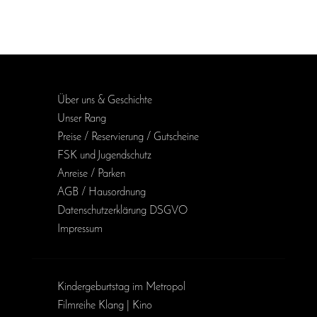
Über uns & Geschichte
Unser Rang
Preise / Reservierung / Gutscheine
FSK und Jugendschutz
Anreise / Parken
AGB / Haus­ordnung
Daten­schutz­erklärung DSGVO
Impressum
Kinder­geburts­tag im Metropol
Filmreihe Klang | Kino