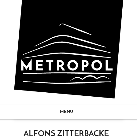
MENU
ZUM
ALFONS ZITTERBACKE
NHALT