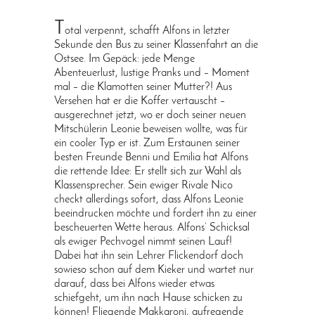
T
otal verpennt, schafft Alfons in letzter
Sekunde den Bus zu seiner Klassenfahrt an die
Ostsee. Im Gepäck: jede Menge
Abenteuerlust, lustige Pranks und – Moment
mal – die Klamotten seiner Mutter?! Aus
Versehen hat er die Koffer vertauscht –
ausgerechnet jetzt, wo er doch seiner neuen
Mitschülerin Leonie beweisen wollte, was für
ein cooler Typ er ist. Zum Erstaunen seiner
besten Freunde Benni und Emilia hat Alfons
die rettende Idee: Er stellt sich zur Wahl als
Klassensprecher. Sein ewiger Rivale Nico
checkt allerdings sofort, dass Alfons Leonie
beeindrucken möchte und fordert ihn zu einer
bescheuerten Wette heraus. Alfons‘ Schicksal
als ewiger Pechvogel nimmt seinen Lauf!
Dabei hat ihn sein Lehrer Flickendorf doch
sowieso schon auf dem Kieker und wartet nur
darauf, dass bei Alfons wieder etwas
schiefgeht, um ihn nach Hause schicken zu
können! Fliegende Makkaroni, aufregende